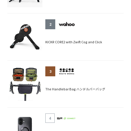
2
KICKR CORE2 with Zwift Cog and Click
3
The Handlebar Bag ハンドルバーバッグ
4