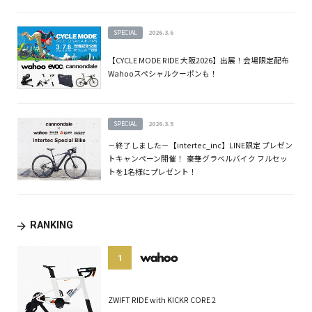
SPECIAL
2026.3.6
【CYCLE MODE RIDE 大阪2026】出展！会場限定配布
Wahooスペシャルクーポンも！
SPECIAL
2026.3.5
－終了しました－【intertec_inc】LINE限定 プレゼン
トキャンペーン開催！ 豪華グラベルバイク フルセッ
トを1名様にプレゼント！
RANKING
1
ZWIFT RIDE with KICKR CORE 2