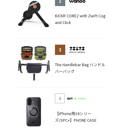
2
KICKR CORE2 with Zwift Cog
and Click
3
The Handlebar Bag ハンドル
バーバッグ
4
【iPhone用16シリー
ズ/SPC+】PHONE CASE