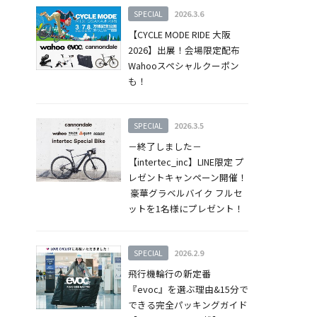
SPECIAL
2026.3.6
【CYCLE MODE RIDE 大阪
2026】出展！会場限定配布
Wahooスペシャルクーポン
も！
SPECIAL
2026.3.5
－終了しました－
【intertec_inc】LINE限定 プ
レゼントキャンペーン開催！
豪華グラベルバイク フルセ
ットを1名様にプレゼント！
SPECIAL
2026.2.9
飛行機輪行の新定番
『evoc』を選ぶ理由&15分で
できる完全パッキングガイド