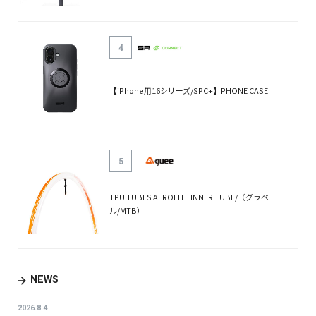
4
【iPhone用16シリーズ/SPC+】PHONE CASE
5
TPU TUBES AEROLITE INNER TUBE/（グラベ
ル/MTB）
NEWS
2026.8.4