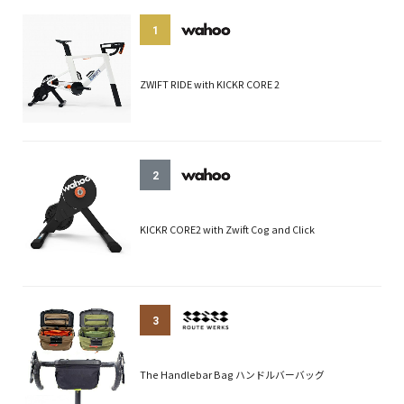
1
ZWIFT RIDE with KICKR CORE 2
2
KICKR CORE2 with Zwift Cog and Click
3
The Handlebar Bag ハンドルバーバッグ