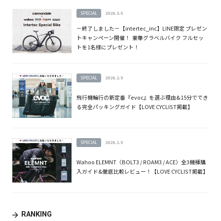
SPECIAL
2026.3.5
－終了しました－【intertec_inc】LINE限定 プレゼン
トキャンペーン開催！ 豪華グラベルバイク フルセッ
トを1名様にプレゼント！
SPECIAL
2026.2.9
飛行機輪行の新定番『evoc』を選ぶ理由&15分ででき
る完全パッキングガイド【LOVE CYCLIST掲載】
SPECIAL
2026.1.5
Wahoo ELEMNT〈BOLT3 / ROAM3 / ACE〉全3機種購
入ガイド&徹底比較レビュー！【LOVE CYCLIST掲載】
RANKING