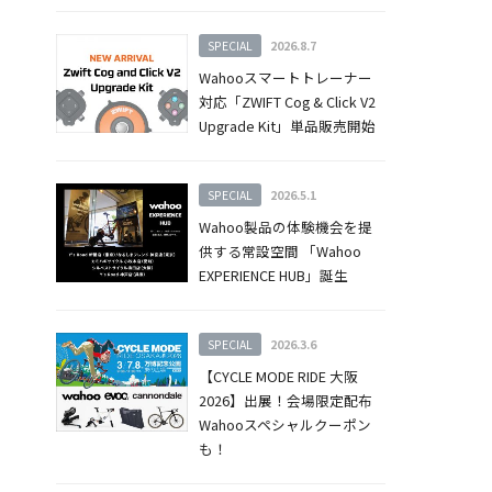
SPECIAL
2026.8.7
Wahooスマートトレーナー
対応「ZWIFT Cog & Click V2
Upgrade Kit」単品販売開始
SPECIAL
2026.5.1
Wahoo製品の体験機会を提
供する常設空間 「Wahoo
EXPERIENCE HUB」誕生
SPECIAL
2026.3.6
【CYCLE MODE RIDE 大阪
2026】出展！会場限定配布
Wahooスペシャルクーポン
も！