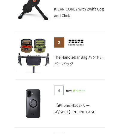
KICKR CORE2 with Zwift Cog
and Click
3
The Handlebar Bag ハンドル
バーバッグ
4
【iPhone用16シリー
ズ/SPC+】PHONE CASE