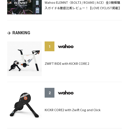
Wahoo ELEMNT〈BOLT3 / ROAM3 / ACE〉全3機種購
入ガイド&徹底比較レビュー！【LOVE CYCLIST掲載】
RANKING
1
ZWIFT RIDE with KICKR CORE 2
2
KICKR CORE2 with Zwift Cog and Click