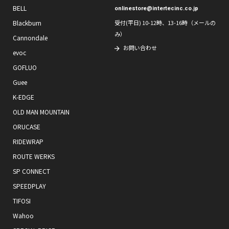
BELL
onlinestore@intertecinc.co.jp
Blackburn
受付(平日) 10-12時、13-16時（メールの
み）
Cannondale
お問い合わせ
evoc
GOFLUO
Guee
K-EDGE
OLD MAN MOUNTAIN
ORUCASE
RIDEWRAP
ROUTE WERKS
SP CONNECT
SPEEDPLAY
TIFOSI
Wahoo