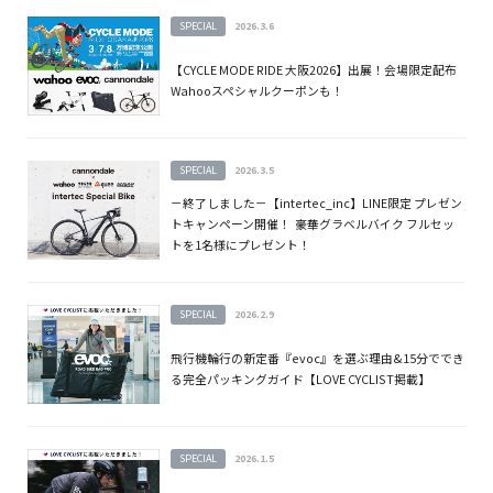
SPECIAL
2026.3.6
【CYCLE MODE RIDE 大阪2026】出展！会場限定配布
Wahooスペシャルクーポンも！
SPECIAL
2026.3.5
－終了しました－【intertec_inc】LINE限定 プレゼン
トキャンペーン開催！ 豪華グラベルバイク フルセッ
トを1名様にプレゼント！
SPECIAL
2026.2.9
飛行機輪行の新定番『evoc』を選ぶ理由&15分ででき
る完全パッキングガイド【LOVE CYCLIST掲載】
SPECIAL
2026.1.5