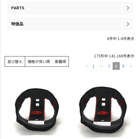
PARTS
特価品
6
件中
1
-
6
件表示
175
件中
141
-
160
件表示
並び替え
価格が安い順
新着順
1
…
7
8
9