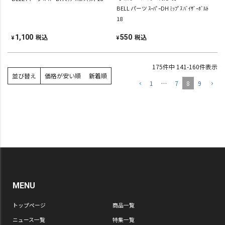
BELL パーツ ｽｰﾊﾟｰDH ﾐｯﾌﾟｽ ﾊﾞｲｻﾞｰﾎﾞﾙﾄ
18
税込
税込
1,100
550
¥
¥
175
件中
141
-
160
件表示
並び替え
価格が安い順
新着順
1
…
7
8
9
MENU
トップページ
商品一覧
ニュース一覧
特集一覧