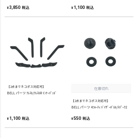
税込
税込
3,850
1,100
¥
¥
【2点までネコポス対応可】
在庫切れ
BELL パーツ ｸﾚｽﾄ/ｸﾚｽﾄR ｲﾝﾅｰﾊﾟｯﾄﾞ
【2点までネコポス対応可】
BELL パーツ 4ﾌｫｰﾃｨ ﾊﾞｲｻﾞｰﾎﾞﾙﾄ/ｽﾊﾟｰｸ2
税込
税込
1,100
550
¥
¥