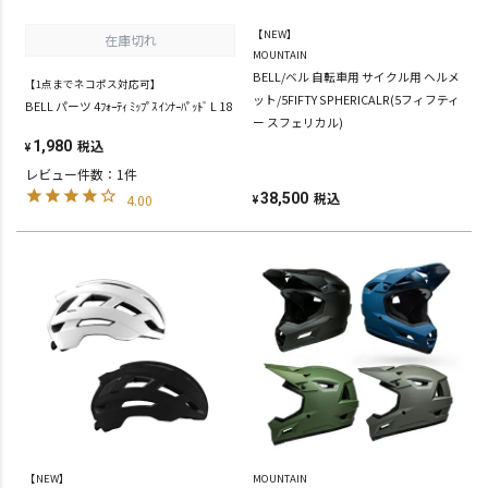
【NEW】
在庫切れ
MOUNTAIN
BELL/ベル 自転車用 サイクル用 ヘルメ
【1点までネコポス対応可】
ット/5FIFTY SPHERICALR(5フィフティ
BELL パーツ 4ﾌｫｰﾃｨ ﾐｯﾌﾟｽ ｲﾝﾅｰﾊﾟｯﾄﾞ L 18
ー スフェリカル)
税込
1,980
¥
レビュー件数：1件
税込
38,500
4.00
¥
【NEW】
MOUNTAIN