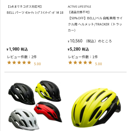
【1点までネコポス対応可】
ACTIVE LIFESTYLE
BELL パーツ 4ﾌｫｰﾃｨ ﾐｯﾌﾟｽ ｲﾝﾅｰﾊﾟｯﾄﾞ M 18
【返品交換不可】
【50%OFF】BELL/ベル 自転車用 サイ
クル用 ヘルメット/TRACKER（トラッ
カー）
（税込）のところ
10,560
¥
税込
税込
1,980
5,280
¥
¥
レビュー件数：2件
レビュー件数：1件
5.00
5.00