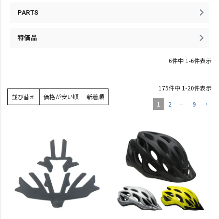
PARTS
特価品
6
件中
1
-
6
件表示
175
件中
1
-
20
件表示
並び替え
価格が安い順
新着順
1
2
…
9