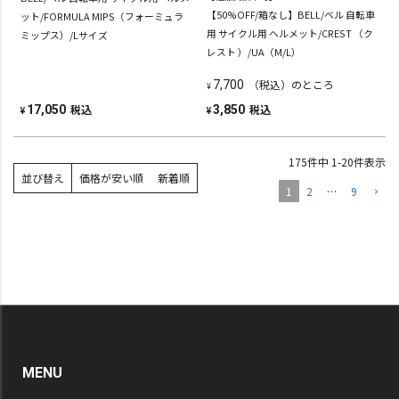
【50%OFF/箱なし】BELL/ベル 自転車
ット/FORMULA MIPS（フォーミュラ
用 サイクル用 ヘルメット/CREST （ク
ミップス）/Lサイズ
レスト ）/UA（M/L）
（税込）のところ
7,700
¥
税込
税込
17,050
3,850
¥
¥
175
件中
1
-
20
件表示
並び替え
価格が安い順
新着順
1
2
…
9
MENU