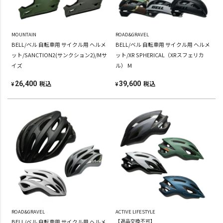
MOUNTAIN
ROAD&GRAVEL
BELL/ベル 自転車用 サイクル用 ヘルメ
BELL/ベル 自転車用 サイクル用 ヘルメ
ット/SANCTION2(サンクション2)/Mサ
ット/XR SPHERICAL（XRスフェリカ
イズ
ル） M
税込
税込
26,400
39,600
¥
¥
ROAD&GRAVEL
ACTIVE LIFESTYLE
BELL/ベル 自転車用 サイクル用 ヘルメ
【返品交換不可】