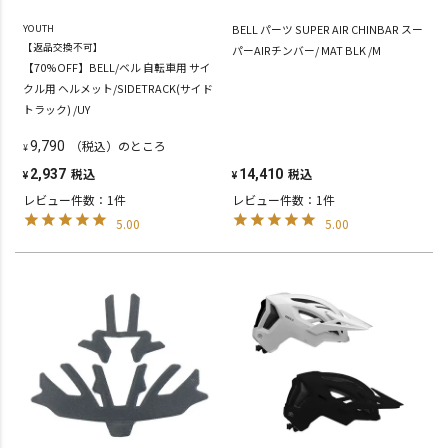
YOUTH
BELL パーツ SUPER AIR CHINBAR スー
【返品交換不可】
パーAIRチンバー/ MAT BLK /M
【70%OFF】BELL/ベル 自転車用 サイ
クル用 ヘルメット/SIDETRACK(サイド
トラック) /UY
（税込）のところ
9,790
¥
税込
税込
2,937
14,410
¥
¥
レビュー件数：1件
レビュー件数：1件
5.00
5.00