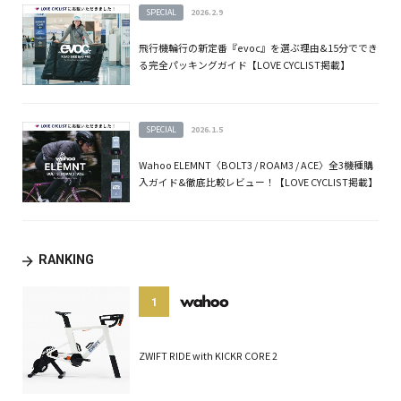
SPECIAL
2026.2.9
飛行機輪行の新定番『evoc』を選ぶ理由&15分ででき
る完全パッキングガイド【LOVE CYCLIST掲載】
SPECIAL
2026.1.5
Wahoo ELEMNT〈BOLT3 / ROAM3 / ACE〉全3機種購
入ガイド&徹底比較レビュー！【LOVE CYCLIST掲載】
RANKING
1
ZWIFT RIDE with KICKR CORE 2