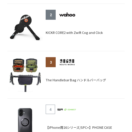
2
KICKR CORE2 with Zwift Cog and Click
3
The Handlebar Bag ハンドルバーバッグ
4
【iPhone用16シリーズ/SPC+】PHONE CASE