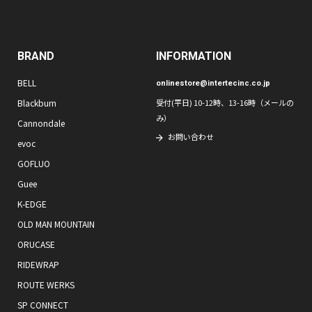
BRAND
INFORMATION
BELL
onlinestore@intertecinc.co.jp
Blackburn
受付(平日) 10-12時、13-16時（メールの
み）
Cannondale
お問い合わせ
evoc
GOFLUO
Guee
K-EDGE
OLD MAN MOUNTAIN
ORUCASE
RIDEWRAP
ROUTE WERKS
SP CONNECT