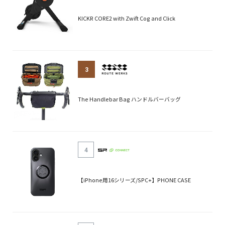
KICKR CORE2 with Zwift Cog and Click
3
The Handlebar Bag ハンドルバーバッグ
4
【iPhone用16シリーズ/SPC+】PHONE CASE