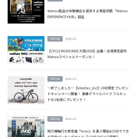
Wahoo製品の体験機会を提供する常設空間 「Wahoo
EXPERIENCE HUB」誕生
SPECIAL
2026.3.6
【CYCLE MODE RIDE 大阪2026】出展！会場限定配布
Wahooスペシャルクーポンも！
SPECIAL
2026.3.5
－終了しました－【intertec_inc】LINE限定 プレゼン
トキャンペーン開催！ 豪華グラベルバイク フルセッ
トを1名様にプレゼント！
SPECIAL
2026.2.9
飛行機輪行の新定番『evoc』を選ぶ理由&15分ででき
る完全パッキングガイド【LOVE CYCLIST掲載】