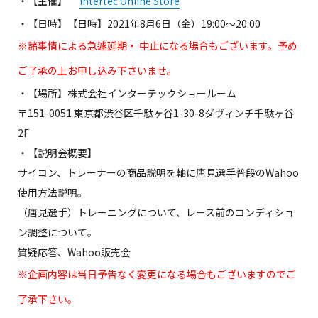
・【主催】
Intertec Online Store
・【日時】【日時】2021年8月6日（金）19:00～20:00
※諸事情による急遽延期・ 中止になる場合もございます。予め
ご了承の上お申し込み下さいませ。
・【場所】株式会社インターテックショールーム
〒151-0051 東京都渋谷区千駄ヶ谷1-30-8ダヴィンチ千駄ヶ谷
2F
・【説明会概要】
サイコン、トレーナーの商品説明を軸に唐見選手普段のWahoo
使用方法説明。
（唐見選手）トレーニングについて、レース前のコンディショ
ン調整について。
質疑応答、Wahoo販売会
※企画内容は当日予告なく変更になる場合もございますのでご
了承下さい。