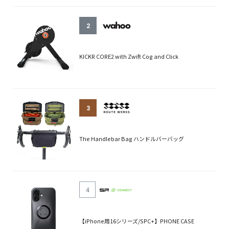
2
KICKR CORE2 with Zwift Cog and Click
3
The Handlebar Bag ハンドルバーバッグ
4
【iPhone用16シリーズ/SPC+】PHONE CASE