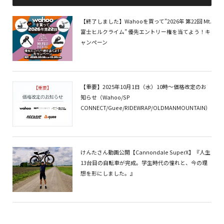
【終了しました】Wahooを買って”2026年 第22回 Mt.
富士ヒルクライム” 優先エントリー権を当てよう！キ
ャンペーン
【重要】2025年10月1日（水）10時～価格改定のお
知らせ（Wahoo/SP
CONNECT/Guee/RIDEWRAP/OLDMANMOUNTAIN）
けんたさん動画公開【Cannondale SuperX】『人生
13台目の自転車が完成。学生時代の憧れと、今の理
想を形にしました。』