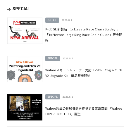
SPECIAL
K-EDGE
2026.8.7
K-EDGE 新製品「1x Elevate Race Chain Guide」、
「1x Elevate Large Ring Race Chain Guide」販売開
始
SPECIAL
2026.8.7
Wahooスマートトレーナー対応「ZWIFT Cog & Click
V2 Upgrade Kit」単品販売開始
SPECIAL
2026.5.1
Wahoo製品の体験機会を提供する常設空間 「Wahoo
EXPERIENCE HUB」誕生