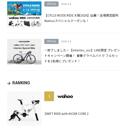
SPECIAL
2026.3.6
【CYCLE MODE RIDE 大阪2026】出展！会場限定配布
Wahooスペシャルクーポンも！
SPECIAL
2026.3.5
－終了しました－【intertec_inc】LINE限定 プレゼン
トキャンペーン開催！ 豪華グラベルバイク フルセッ
トを1名様にプレゼント！
RANKING
1
ZWIFT RIDE with KICKR CORE 2