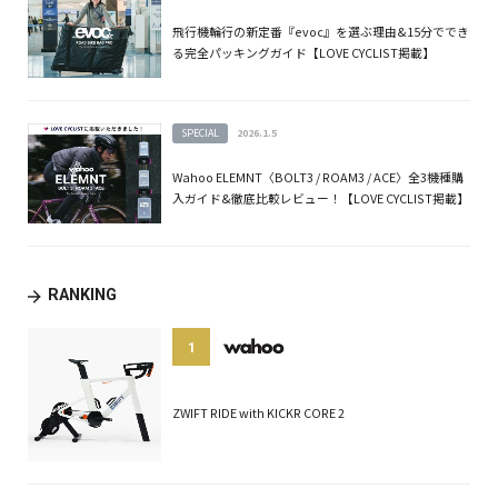
飛行機輪行の新定番『evoc』を選ぶ理由&15分ででき
る完全パッキングガイド【LOVE CYCLIST掲載】
SPECIAL
2026.1.5
Wahoo ELEMNT〈BOLT3 / ROAM3 / ACE〉全3機種購
入ガイド&徹底比較レビュー！【LOVE CYCLIST掲載】
RANKING
1
ZWIFT RIDE with KICKR CORE 2