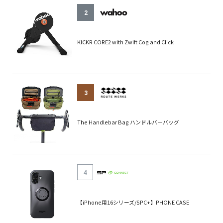
2
KICKR CORE2 with Zwift Cog and Click
3
The Handlebar Bag ハンドルバーバッグ
4
【iPhone用16シリーズ/SPC+】PHONE CASE