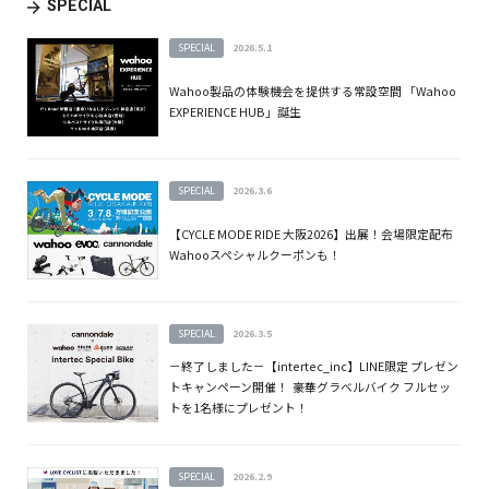
SPECIAL
SPECIAL
2026.5.1
Wahoo製品の体験機会を提供する常設空間 「Wahoo
EXPERIENCE HUB」誕生
SPECIAL
2026.3.6
【CYCLE MODE RIDE 大阪2026】出展！会場限定配布
Wahooスペシャルクーポンも！
SPECIAL
2026.3.5
－終了しました－【intertec_inc】LINE限定 プレゼン
トキャンペーン開催！ 豪華グラベルバイク フルセッ
トを1名様にプレゼント！
SPECIAL
2026.2.9