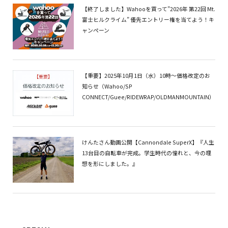
【終了しました】Wahooを買って”2026年 第22回 Mt.
富士ヒルクライム” 優先エントリー権を当てよう！キ
ャンペーン
【重要】2025年10月1日（水）10時～価格改定のお
知らせ（Wahoo/SP
CONNECT/Guee/RIDEWRAP/OLDMANMOUNTAIN）
けんたさん動画公開【Cannondale SuperX】『人生
13台目の自転車が完成。学生時代の憧れと、今の理
想を形にしました。』